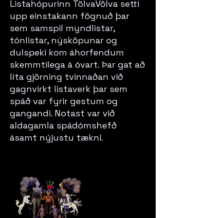
Listahópurinn TölvaVölva setti
upp einstakann fögnuð þar
sem samspil myndlistar,
tónlistar, nýsköpunar og
dulspeki kom áhorfendum
skemmtilega á óvart. Þar gat að
líta gjörning tvinnaðan við
gagnvirkt listaverk þar sem
spáð var fyrir gestum og
gangandi. Notast var við
aldagamla spádómshefð
ásamt nýjustu tækni.