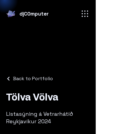
djC0mputer
Back to Portfolio
Tölva Völva
Listasýning á Vetrarhátíð
Reykjavíkur 2024